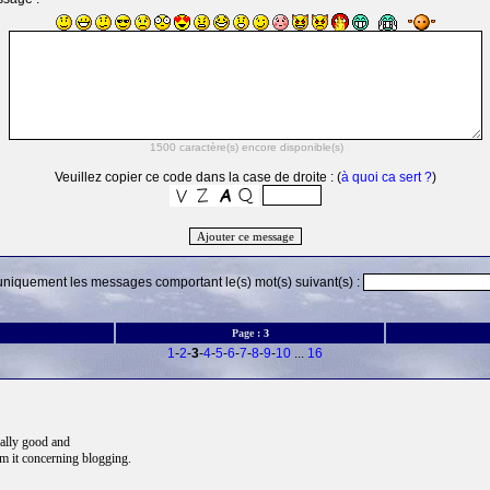
Veuillez copier ce code dans la case de droite : (
à quoi ca sert ?
)
 uniquement les messages comportant le(s) mot(s) suivant(s) :
Page :
3
1
-
2
-
3
-
4
-
5
-
6
-
7
-
8
-
9
-
10
...
16
tually good and
om it concerning blogging.