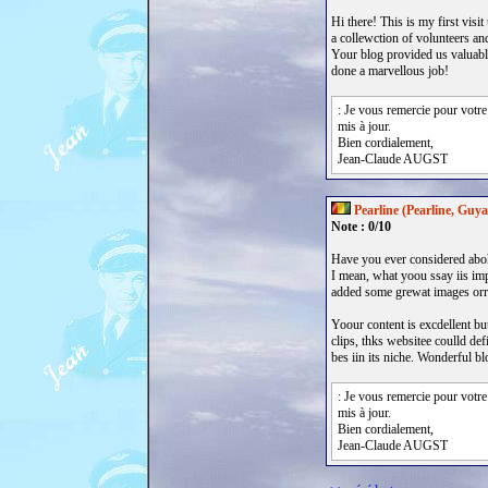
Hi there! This is my first visi
a collewction of volunteers and
Your blog provided us valuab
done a marvellous job!
: Je vous remercie pour votre
mis à jour.
Bien cordialement,
Jean-Claude AUGST
Pearline (Pearline, Guy
Note : 0/10
Have you ever considered aboht
I mean, what yoou ssay iis imp
added some grewat images orr 
Yoour content is excdellent b
clips, thks websitee coulld def
bes iin its niche. Wonderful bl
: Je vous remercie pour votre
mis à jour.
Bien cordialement,
Jean-Claude AUGST