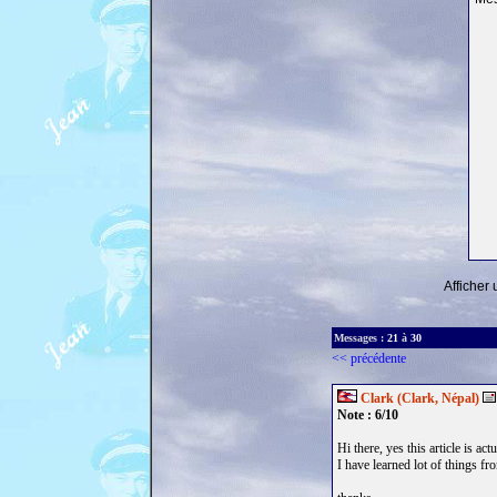
Afficher
Messages :
21
à
30
<< précédente
Clark (Clark, Népal)
Note : 6/10
Hi there, yes this article is ac
I have learned lot of things fr