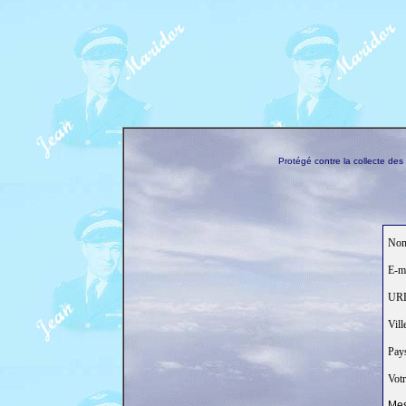
Protégé contre la collecte de
Nom
E-ma
URL 
Ville
Pays
Votr
Mes