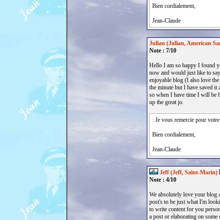
Bien cordialement,
Jean-Claude
Julian (Julian, American S
Note : 7/10
Hello I am so happy I found y
now and would just like to say
enjoyable blog (I also love the 
the minute but I have saved it
so when I have time I will be 
up the great jo.
: Je vous remercie pour votre
Bien cordialement,
Jean-Claude
Jeff (Jeff, Saint-Marin)
Note : 4/10
We absolutely love your blog a
post's to be just what I'm look
to write content for you perso
a post or elaborating on some 