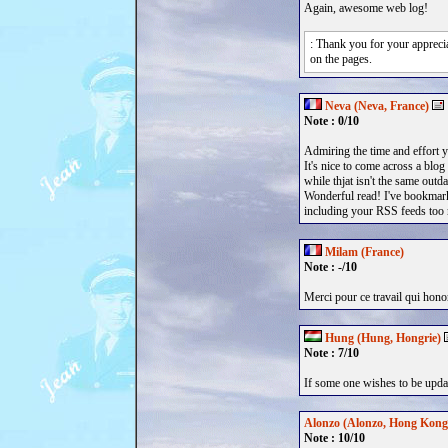
Again, awesome web log!
: Thank you for your apprecia
on the pages.
Neva (Neva, France)
Note : 0/10
Admiring the time and effort y
It's nice to come across a blog
while thjat isn't the same outd
Wonderful read! I've bookmark
including your RSS feeds too
Milam (France)
Note : -/10
Merci pour ce travail qui hon
Hung (Hung, Hongrie)
Note : 7/10
If some one wishes to be update
Alonzo (Alonzo, Hong Kong
Note : 10/10