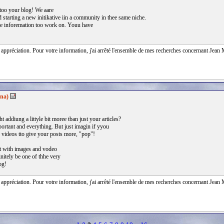
t too your blog! We aare
 starting a new initikative iin a community in thee same niche.
le inforemation too work on. Youu have
 appréciation. Pour votre information, j'ai arrêté l'ensemble de mes recherches concernant Jean M
ana)
 addiung a littyle bit moree tban just your articles?
ortant and everything. But just imagin if yyou
videos tto give your posts more, "pop"!
ut with images and vodeo
initely be one of thhe very
og!
 appréciation. Pour votre information, j'ai arrêté l'ensemble de mes recherches concernant Jean M