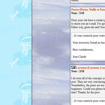
thanks.
Porter (Porter, Wallis et Futu
Note : 5/10
Does your site have a contact p
to shoot you an e-mail. I've go
Either way, great site and I lo
: Je vous remercie pour votre
Vous trouverez l'email au bas
Bien cordialement,
Jean-Claude
Lavonne (Lavonne, Les
Note : 3/10
I do trust all of the concepts 
post. They are very convincing
Nonetheless, the posts are too 
beginners. Could you please l
time? Thanks for the post.
: Je vous remercie pour votre