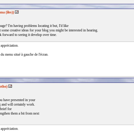
na (îles))
age? I'm having problems locating it but, I'd like
t some creative ideas for your blog you might be interested in hearing.
ok forward to seeing it develop over time.
 appréciation.
 du menu situé à gauche de l'écran.
otho)
you have presented in your
 and will certainly work.
brief for
engthen them a bit from next
 appréciation.