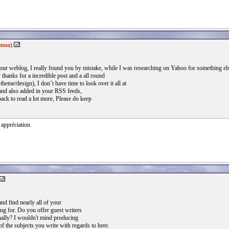
amoa)
our weblog, I really found you by mistake, while I was researching on Yahoo for something e
 thanks for a incredible post and a all round
theme/design), I don’t have time to look over it all at
 and also added in your RSS feeds,
back to read a lot more, Please do keep
 appréciation.
nd find nearly all of your
ing for. Do you offer guest writers
nally? I wouldn't mind producing
of the subjects you write with regards to here.