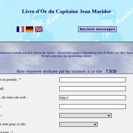
Livre d'Or du Capitaine Jean Maridor
s adresses emails par les robots de Spam - Geschützt gegen Sammlung des E-Mails von den Spa
Email collection by spamming robots
Note moyenne attribuée par les visiteurs à ce site :
7.5/10
 ou pseudo : *
il :
de votre site web :
 :
 :
e note pour ce site :
sage : *