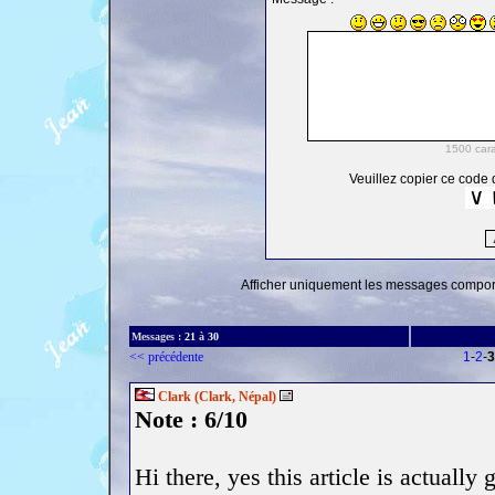
Veuillez copier ce code d
Afficher uniquement les messages comporta
Messages :
21
à
30
<< précédente
1
-
2
-
3
Clark (Clark, Népal)
Note : 6/10
Hi there, yes this article is actually