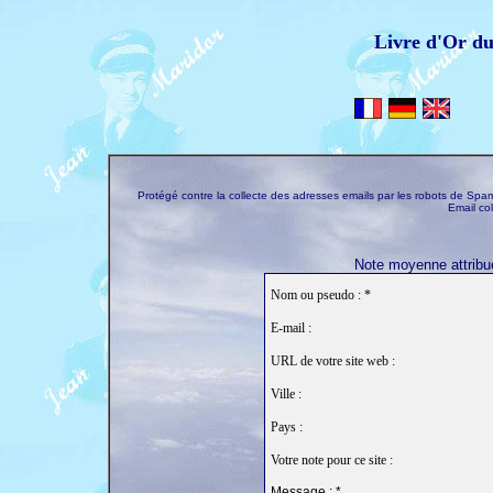
Livre d'Or d
Protégé contre la collecte des adresses emails par les robots de S
Email co
Note moyenne attribué
Nom ou pseudo : *
E-mail :
URL de votre site web :
Ville :
Pays :
Votre note pour ce site :
Message : *