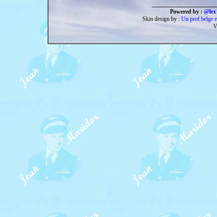
______________________
Powered by :
@lex 
Skin design by :
Un prof belge e
V