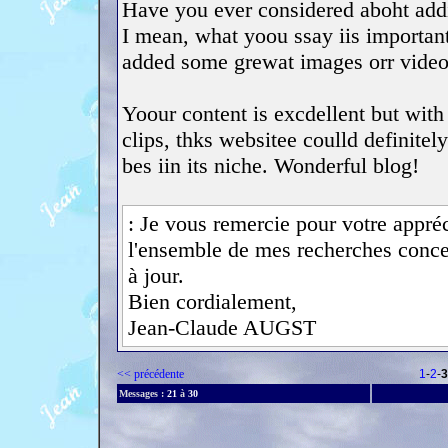
Have you ever considered aboht addiu
I mean, what yoou ssay iis important
added some grewat images orr videos
Yoour content is excdellent but wit
clips, thks websitee coulld definitel
bes iin its niche. Wonderful blog!
: Je vous remercie pour votre appréci
l'ensemble de mes recherches concer
à jour.
Bien cordialement,
Jean-Claude AUGST
<< précédente
1
-
2
-
3
Messages :
21
à
30