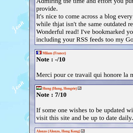
Admiring the time and effort you put
provide.
It's nice to come across a blog every
while thjat isn't the same outdated r
Wonderful read! I've bookmarked you
including your RSS feeds too my Go
Milam (France)
Note : -/10
Merci pour ce travail qui honore la
Hung (Hung, Hongrie)
Note : 7/10
If some one wishes to be updated wi
visit this site and be up to date daily
Alonzo (Alonzo, Hong Kong)