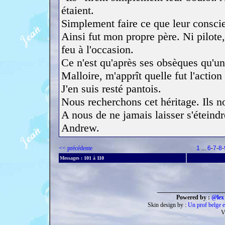
étaient.
Simplement faire ce que leur conscie
Ainsi fut mon propre père. Ni pilote,
feu à l'occasion.
Ce n'est qu'après ses obsèques qu'u
Malloire, m'apprît quelle fut l'actio
J'en suis resté pantois.
Nous recherchons cet héritage. Ils n
A nous de ne jamais laisser s'éteind
Andrew.
<< précédente
1
...
6
-
7
-
8
-
Messages :
101
à
110
______________________
Powered by :
@lex 
Skin design by :
Un prof belge e
V