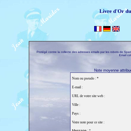
Livre d'Or d
Protégé contre la collecte des adresses emails par les robots de S
Email co
Note moyenne attribué
Nom ou pseudo : *
E-mail :
URL de votre site web :
Ville :
Pays :
Votre note pour ce site :
Message : *