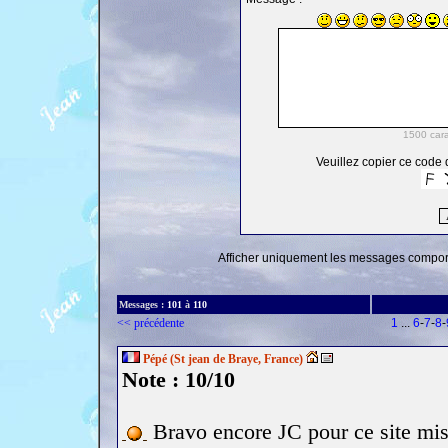
Veuillez copier ce code d
Afficher uniquement les messages comporta
Messages :
101
à
110
<< précédente
1
...
6
-
7
-
8
-
Pépé (St jean de Braye, France)
Note : 10/10
Bravo encore JC pour ce site mis