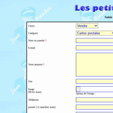
Saisie
Choix
Catégorie
Nom ou pseudo
*
E-mail
Votre annonce
*
Site
Image
(90 ko maxi)
Aperçu de l'image :
Téléphone
pseudo ( 6 caractères maxi)