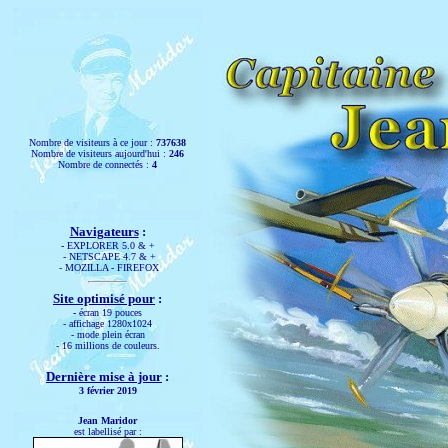
Nombre de visiteurs à ce jour :
737638
Nombre de visiteurs aujourd'hui :
246
Nombre de connectés :
4
Navigateurs
:
-
EXPLORER 5.0 & +
- NETSCAPE 4.7 & +
- MOZILLA - FIREFOX
Site optimisé pour
:
-
écran 19 pouces
- affichage 1280x1024
- mode plein écran
- 16 millions de couleurs.
Dernière mise à jour
:
3 février 2019
Jean Maridor
est labellisé par :