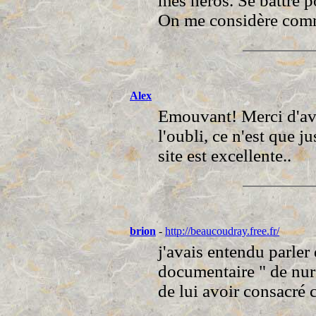
mes héros. Se battre p
On me considère comm
Alex
Emouvant! Merci d'avoi
l'oubli, ce n'est que j
site est excellente..
brion
-
http://beaucoudray.free.fr/
j'avais entendu parler
documentaire " de nu
de lui avoir consacré c