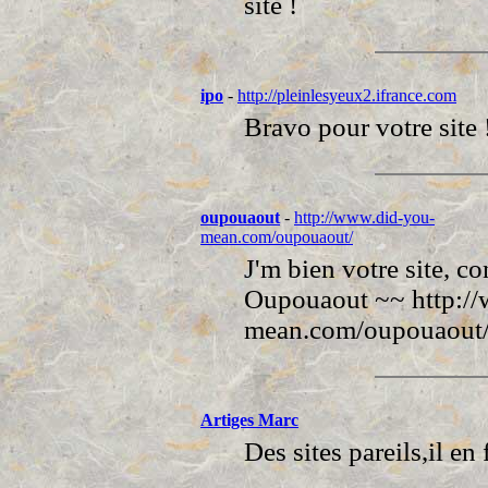
site !
ipo
-
http://pleinlesyeux2.ifrance.com
Bravo pour votre site 
oupouaout
-
http://www.did-you-
mean.com/oupouaout/
J'm bien votre site, 
Oupouaout ~~ http:/
mean.com/oupouaout
Artiges Marc
Des sites pareils,il e