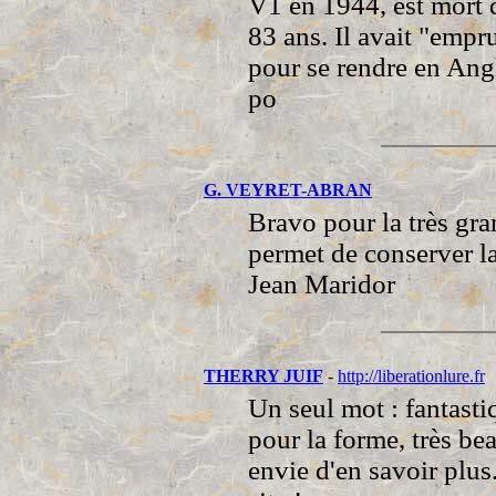
V1 en 1944, est mort 
83 ans. Il avait "emp
pour se rendre en Ang
po
G. VEYRET-ABRAN
Bravo pour la très gra
permet de conserver l
Jean Maridor
THERRY JUIF
-
http://liberationlure.fr
Un seul mot : fantasti
pour la forme, très be
envie d'en savoir plus