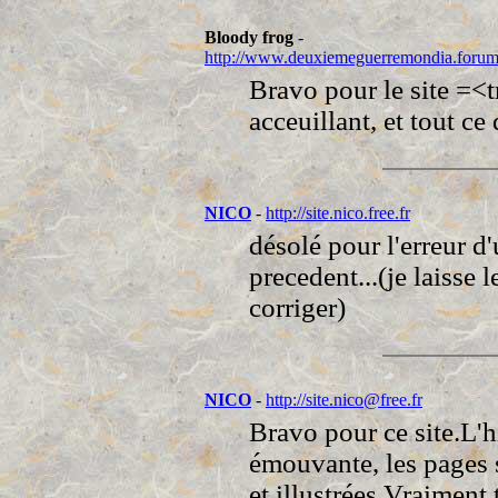
Bloody frog
-
http://www.deuxiemeguerremondia.forum
Bravo pour le site =<tr
acceuillant, et tout c
NICO
-
http://site.nico.free.fr
désolé pour l'erreur d
precedent...(je laisse
corriger)
NICO
-
http://site.nico@free.fr
Bravo pour ce site.L'hi
émouvante, les pages
et illustrées.Vraiment 