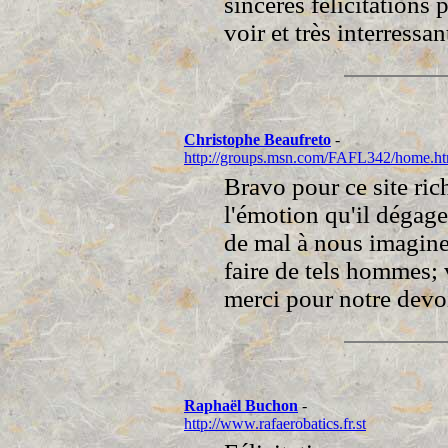
sincères félicitations p
voir et très interressan
Christophe Beaufreto
-
http://groups.msn.com/FAFL342/home.h
Bravo pour ce site ric
l'émotion qu'il dégag
de mal à nous imagine
faire de tels hommes; 
merci pour notre devo
Raphaël Buchon
-
http://www.rafaerobatics.fr.st