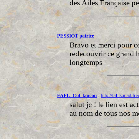
des Ailes Française p
PESSIOT patrice
Bravo et merci pour ce
redecouvrir ce grand 
longtemps
FAFL_Col_faucon
-
http://fafl.squad.fre
salut jc ! le lien est ac
au nom de tous nos m