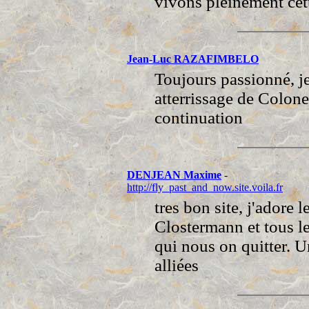
vivons pleinement cett
Jean-Luc RAZAFIMBELO
Toujours passionné, je
atterrissage de Colone
continuation
DENJEAN Maxime
-
http://fly_past_and_now.site.voila.fr
tres bon site, j'adore
Clostermann et tous l
qui nous on quitter. U
alliées