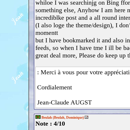
whiloe I was searchinjg on Bing ffor
something else, Anyhow I am here no
incrediblke post and a all round inte
(I also loge the theme/design), I don’
momentt
but I have bookmarked it and also 
feeds, so when I have tme I ill be ba
great deal more, Please do keep up th
: Merci à vous pour votre appréciat
Cordialement
Jean-Claude AUGST
Beulah (Beulah, Dominique)
Note : 4/10