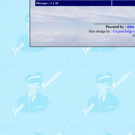
Messages :
1
à
10
______________________
Powered by :
@lex 
Skin design by :
Un prof belge e
V