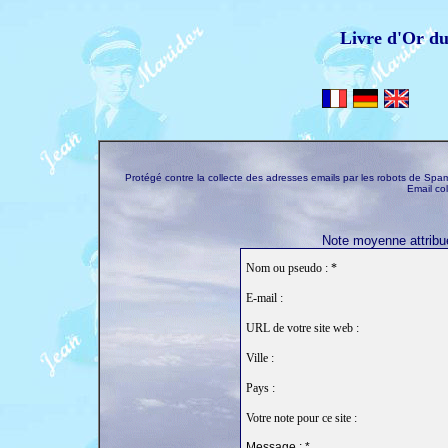
Livre d'Or d
Protégé contre la collecte des adresses emails par les robots de S
Email co
Note moyenne attribué
Nom ou pseudo : *
E-mail :
URL de votre site web :
Ville :
Pays :
Votre note pour ce site :
Message : *