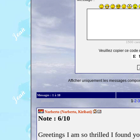
Veuillez copier ce code d
Afficher uniquement les messages comporta
Messages :
1
à
10
1
-
2
-
3
<< précédente
Norberto (Norberto, Kiribati)
Note : 6/10
Greetings I am so thrilled I found yo