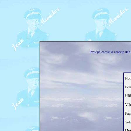
Protégé contre la collecte de
Nom
E-ma
URL 
Ville
Pays
Votr
Mes