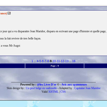
rance)
e jour qui a vu disparaitre Jean Maridor, disparu en ecrivant une page d'histoire et quelle page, q
us la fait revivre de tres belle façon.
ut a vous Mr Augst
1
...
4
-
5
-
6
-
7
-
8
-
9
-
10
-
11
-
12
-
13
...
16
Page :
9
___________________________________________________________
Powered by :
@lex Livre D'or
© -
Avis aux spammeurs
Skin design by :
Un prof belge en vadrouille
- Adapted by :
Capitaine Jean Maridor
Valid
XHTML
|
CSS