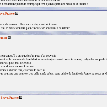
e mes ancêtres et mes liens avec la famille MARIDOR !
à cet homme plaint de courage qui fera à jamais parti des héros de la France !
aye, France)
 et de nouveaux liens sur ce site, a voir et à revoir.
 fini, le maitre donnera pleine mesure de son talent à sa retraite...
rance)
stent tant qu'il y aura quelqu'un pour s'en souvenir.
enir et la memoire de Jean Maridor reste toujours aussi presente en moi, malgré les coups de le 
idor est pour moi de ceux la
omme si je venais revoir un ami ...
mme a chaque fois je l'acceuille avec lui ...
ous souhaite une bonne et tres belle année et bien sans oublier la famille de Jean et sa soeur et 
Braye, France)