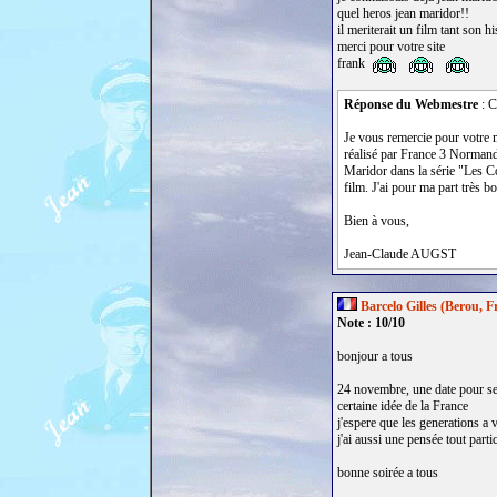
quel heros jean maridor!!
il meriterait un film tant son h
merci pour votre site
frank
Réponse du Webmestre
: C
Je vous remercie pour votre m
réalisé par France 3 Normandi
Maridor dans la série "Les C
film. J'ai pour ma part très b
Bien à vous,
Jean-Claude AUGST
Barcelo Gilles (Berou, F
Note : 10/10
bonjour a tous
24 novembre, une date pour se s
certaine idée de la France
j'espere que les generations a 
j'ai aussi une pensée tout parti
bonne soirée a tous