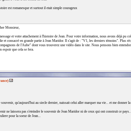
istoire est romanesque et surtout il etait simple courageux
her Monsieur,
essage et votre attachement à l'histoire de Jean. Pour votre information, nous avons déjà pu c
e et consacré en grande partie à Jean Maridor. Il s'agit de : "V1, les derniers témoins". Plus ré
ompagnons de l'Aube" dont vous trouverez une vidéo dans le site. Nous pensons bien entendons 
on espoir que cela se fera.
rance)
ouvenir, qu'aujourd'hui au siecle dernier, naissait celui aller marquer ma vie... et me donner la 
venir ne laissera pas s'eteindre le souvenir de Jean Maridor ni de ceux qui ont construit ce pays..
culiere pour la soeur de Jean...