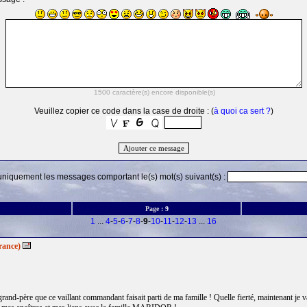
Veuillez copier ce code dans la case de droite : (
à quoi ca sert ?
)
 uniquement les messages comportant le(s) mot(s) suivant(s) :
Page :
9
1
...
4
-
5
-
6
-
7
-
8
-
9
-
10
-
11
-
12
-
13
...
16
rance)
rand-père que ce vaillant commandant faisait parti de ma famille ! Quelle fierté, maintenant je 