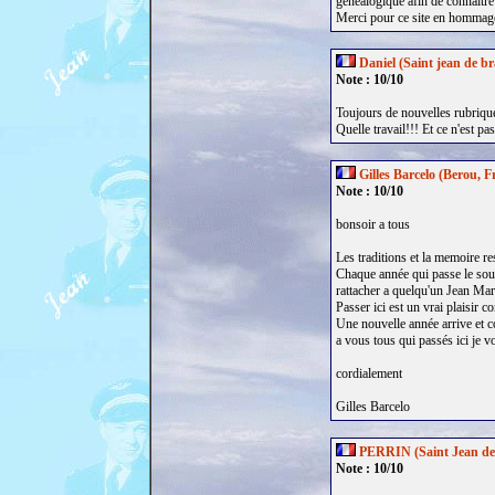
généalogique afin de connaîtr
Merci pour ce site en hommage 
Daniel (Saint jean de br
Note : 10/10
Toujours de nouvelles rubriques
Quelle travail!!! Et ce n'est pas
Gilles Barcelo (Berou, F
Note : 10/10
bonsoir a tous
Les traditions et la memoire re
Chaque année qui passe le souv
rattacher a quelqu'un Jean Mar
Passer ici est un vrai plaisir c
Une nouvelle année arrive et co
a vous tous qui passés ici je v
cordialement
Gilles Barcelo
PERRIN (Saint Jean de 
Note : 10/10