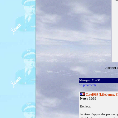
Afficher
Messages :
81
à
90
<< précédente
C.ve1989 (Lillebonne, F
Note : 10/10
Bonjour,
Je viens d'apprendre par mon g