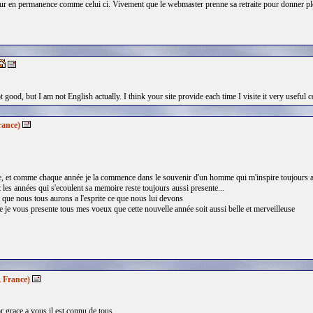
our en permanence comme celui ci. Vivement que le webmaster prenne sa retraite pour donner pl
 good, but I am not English actually. I think your site provide each time I visite it very useful 
rance)
et comme chaque année je la commence dans le souvenir d'un homme qui m'inspire toujours au
 les années qui s'ecoulent sa memoire reste toujours aussi presente...
nt que nous tous aurons a l'esprite ce que nous lui devons
je vous presente tous mes voeux que cette nouvelle année soit aussi belle et merveilleuse
, France)
r grace a vous il est connu de tous