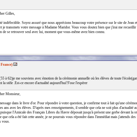
her Gilles,
té indéfectible. Soyez assuré que nous apprécions beaucoup votre présence sur le site de Jean et
t je transmets votre message à Madame Maridor. Vous vous doutez bien que j'irai me recueillir 
n de se retrouver seul avec lui, moment que vous-même avez bien connu.
 France)
(55 à 62)je me souviens avec émotion de la cérémonie annuelle où les élèves de toute l'école(garç
 la stèle .Est-ce encore d'actualité aujourd'hui?J'ose l'espérer
her Monsieur,
essage dans le livre d'or. Pour répondre à votre question, je confirme tout à fait qu'une cérémon
les ans avec les élèves. D'après mes renseignements, il semble que cela ne soit plus d'actualité 
t puisque l'Amicale des Français Libres du Havre déposait jusqu'à présent une gerbe devant la st
 que cela a été fait cette année, je ne pourrais vous répondre dans l'immédiat mais j'attends des 
s vous.