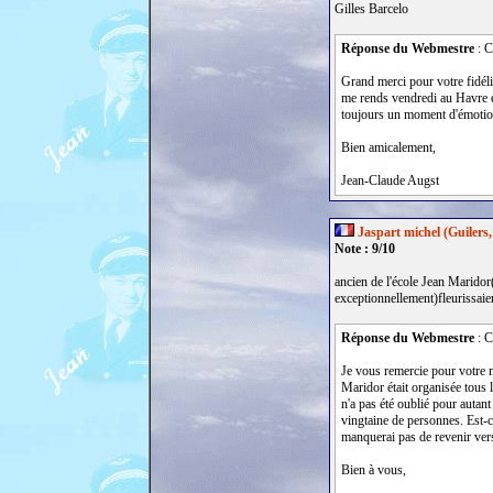
Gilles Barcelo
Réponse du Webmestre
: C
Grand merci pour votre fidéli
me rends vendredi au Havre e
toujours un moment d'émotio
Bien amicalement,
Jean-Claude Augst
Jaspart michel (Guilers,
Note : 9/10
ancien de l'école Jean Maridor
exceptionnellement)fleurissaient
Réponse du Webmestre
: C
Je vous remercie pour votre m
Maridor était organisée tous 
n'a pas été oublié pour autan
vingtaine de personnes. Est-ce
manquerai pas de revenir ver
Bien à vous,