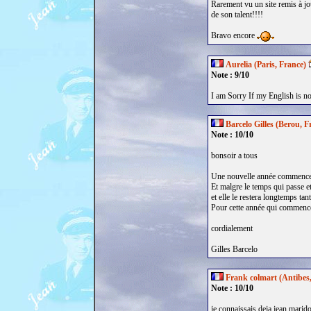
Rarement vu un site remis à j
de son talent!!!!
Bravo encore
Aurelia (Paris, France)
Note : 9/10
I am Sorry If my English is not
Barcelo Gilles (Berou, F
Note : 10/10
bonsoir a tous
Une nouvelle année commence, 
Et malgre le temps qui passe et
et elle le restera longtemps ta
Pour cette année qui commence 
cordialement
Gilles Barcelo
Frank colmart (Antibes
Note : 10/10
je connaissais deja jean marido