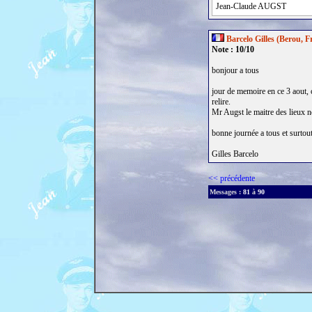
Jean-Claude AUGST
Barcelo Gilles (Berou, F
Note : 10/10
bonjour a tous
jour de memoire en ce 3 aout, c
relire.
Mr Augst le maitre des lieux no
bonne journée a tous et surto
Gilles Barcelo
<< précédente
Messages :
81
à
90