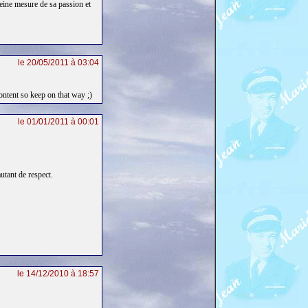
eine mesure de sa passion et
le 20/05/2011 à 03:04
content so keep on that way ;)
le 01/01/2011 à 00:01
tant de respect.
le 14/12/2010 à 18:57