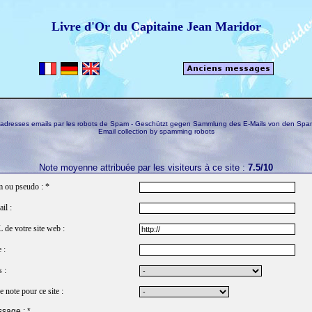
Livre d'Or du Capitaine Jean Maridor
s adresses emails par les robots de Spam - Geschützt gegen Sammlung des E-Mails von den Spa
Email collection by spamming robots
Note moyenne attribuée par les visiteurs à ce site :
7.5/10
 ou pseudo : *
il :
de votre site web :
 :
 :
e note pour ce site :
sage : *