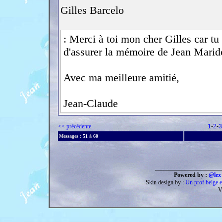
Gilles Barcelo
: Merci à toi mon cher Gilles car tu 
d'assurer la mémoire de Jean Marid
Avec ma meilleure amitié,
Jean-Claude
<< précédente
1
-
2
-
3
Messages :
51
à
60
______________________
Powered by :
@lex 
Skin design by :
Un prof belge e
V