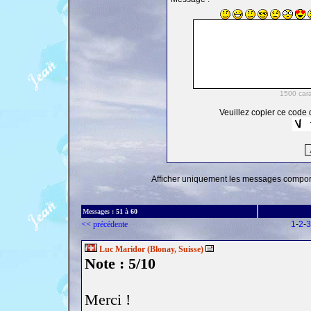
Veuillez copier ce code d
Afficher uniquement les messages comporta
Messages :
51
à
60
<< précédente
1
-
2
-
3
Luc Maridor (Blonay, Suisse)
Note : 5/10
Merci !