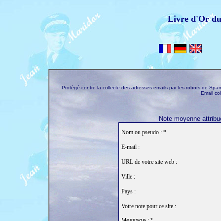
Livre d'Or d
Protégé contre la collecte des adresses emails par les robots de S
Email co
Note moyenne attribué
Nom ou pseudo : *
E-mail :
URL de votre site web :
Ville :
Pays :
Votre note pour ce site :
Message : *