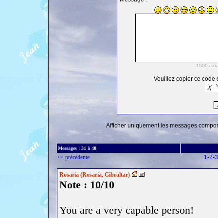
Veuillez copier ce code d
Afficher uniquement les messages comporta
Messages :
31
à
40
<< précédente
1
-
2
-
3
Rosaria (Rosaria, Gibraltar)
Note : 10/10
You are a very capable person!