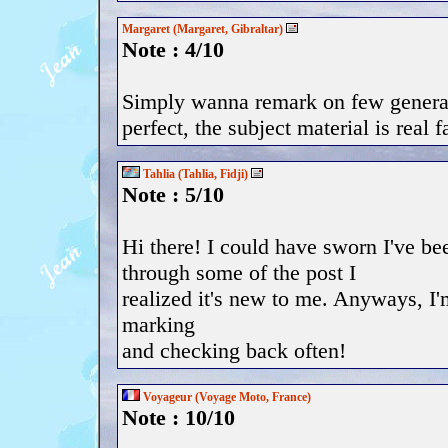
Margaret (Margaret, Gibraltar)
Note : 4/10
Simply wanna remark on few general 
perfect, the subject material is real f
Tahlia (Tahlia, Fidji)
Note : 5/10
Hi there! I could have sworn I've be
through some of the post I
realized it's new to me. Anyways, I'm
marking
and checking back often!
Voyageur (Voyage Moto, France)
Note : 10/10