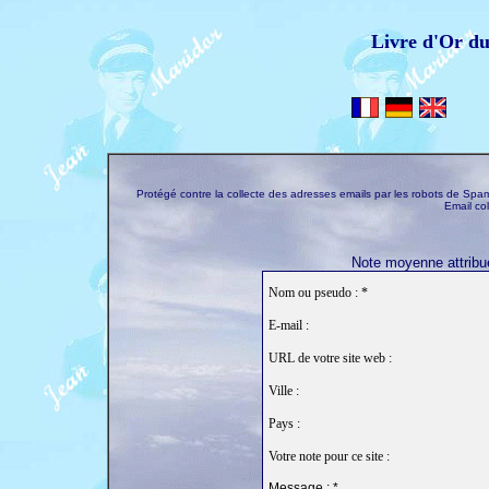
Livre d'Or d
Protégé contre la collecte des adresses emails par les robots de S
Email co
Note moyenne attribué
Nom ou pseudo : *
E-mail :
URL de votre site web :
Ville :
Pays :
Votre note pour ce site :
Message : *