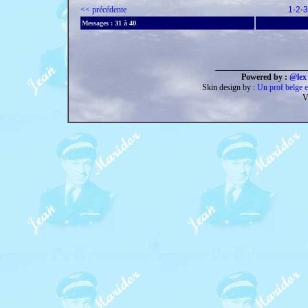
<< précédente
1
-
2
-
3
Messages :
31
à
40
______________________
Powered by :
@lex 
Skin design by :
Un prof belge e
V