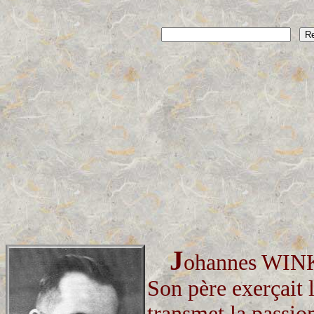
J
ohannes WINKL
Son père exerçait l
transmet la passio