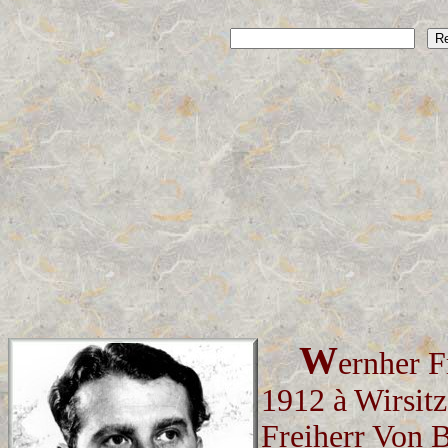
W
ernher F
1912 à Wirsit
Freiherr Von B