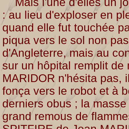
Mais l'une d'elles un jou
: au lieu d'exploser en p
quand elle fut touchée par
piqua vers le sol non pas
d'Angleterre, mais au con
sur un hôpital remplit de
MARIDOR n'hésita pas, il
fonça vers le robot et à b
derniers obus ; la mass
grand remous de flammes 
SPITFIRE de Jean MARID