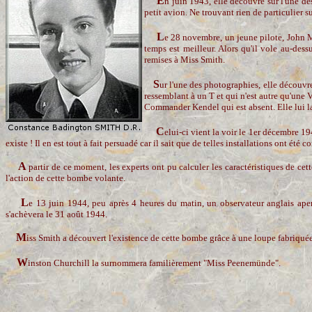
E
n juin 1943, elle découvre sur l'une de
petit avion. Ne trouvant rien de particulier s
L
e 28 novembre, un jeune pilote, John Me
temps est meilleur. Alors qu'il vole au-des
remises à Miss Smith.
S
ur l'une des photographies, elle découvr
ressemblant à un T et qui n'est autre qu'une 
Commander Kendel qui est absent. Elle lui l
C
elui-ci vient la voir le 1er décembre 194
existe ! Il en est tout à fait persuadé car il sait que de telles installations ont été
A
partir de ce moment, les experts ont pu calculer les caractéristiques de cet
l'action de cette bombe volante.
L
e 13 juin 1944, peu après 4 heures du matin, un observateur anglais ap
s'achèvera le 31 août 1944.
M
iss Smith a découvert l'existence de cette bombe grâce à une loupe fabriquée p
W
inston Churchill la surnommera familièrement "Miss Peenemünde".