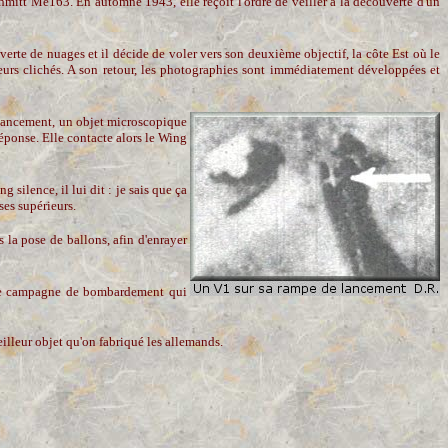
schmitt Me163. En automne 1943, elle reçoit l'ordre de veiller à la découverte d'un
erte de nuages et il décide de voler vers son deuxième objectif, la côte Est où le
eurs clichés. A son retour, les photographies sont immédiatement développées et
e lancement, un objet microscopique
réponse. Elle contacte alors le Wing
 silence, il lui dit : je sais que ça
 ses supérieurs.
s la pose de ballons, afin d'enrayer
'une campagne de bombardement qui
eilleur objet qu'on fabriqué les allemands.