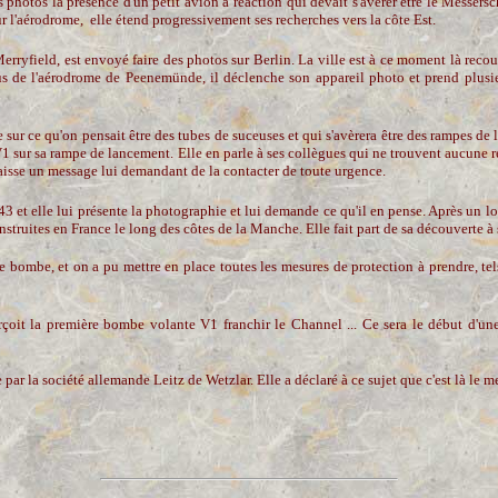
s photos la présence d'un petit avion à réaction qui devait s'avérer être le Messer
ur l'aérodrome, elle étend progressivement ses recherches vers la côte Est.
rryfield, est envoyé faire des photos sur Berlin. La ville est à ce moment là recouv
sus de l'aérodrome de Peenemünde, il déclenche son appareil photo et prend plusi
e sur ce qu'on pensait être des tubes de suceuses et qui s'avèrera être des rampes d
V1 sur sa rampe de lancement. Elle en parle à ses collègues qui ne trouvent aucune 
aisse un message lui demandant de la contacter de toute urgence.
3 et elle lui présente la photographie et lui demande ce qu'il en pense. Après un long
 construites en France le long des côtes de la Manche. Elle fait part de sa découverte à
te bombe, et on a pu mettre en place toutes les mesures de protection à prendre, tel
erçoit la première bombe volante V1 franchir le Channel ... Ce sera le début d
ar la société allemande Leitz de Wetzlar. Elle a déclaré à ce sujet que c'est là le m