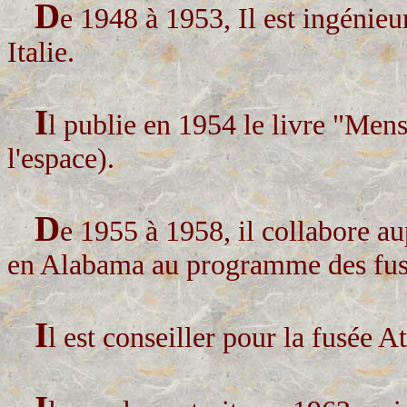
D
e 1948 à 1953, Il est ingénieu
Italie.
I
l publie en 1954 le livre "M
l'espace).
D
e
1955 à 1958, i
l collabore a
en Alabama au programme des fusé
I
l est conseiller pour la fusée 