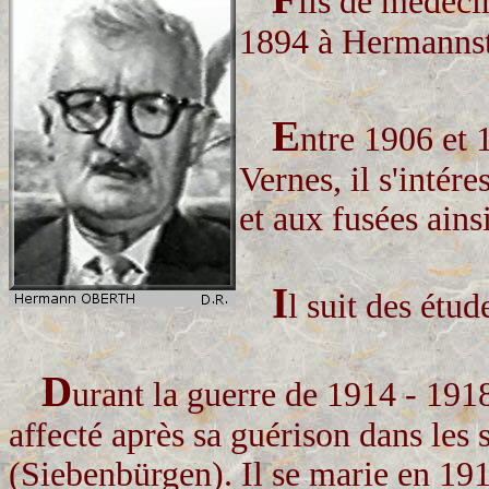
ils de médec
1894 à Hermannst
E
ntre 1906 et 1
Vernes, il s'intér
et aux fusées ains
I
l suit des étu
D
urant la guerre de 1914 - 1918,
affecté après sa guérison dans les 
(Siebenbürgen). Il se marie en 191