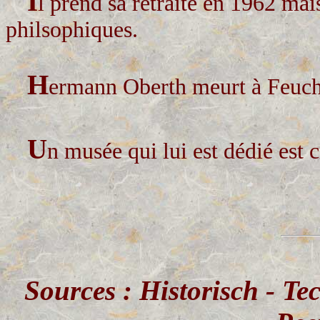
I
l prend sa retraite en 1962 ma
philsophiques.
H
ermann Oberth meurt à Feuch
U
n musée qui lui est dédié est 
Sources : Historisch - T