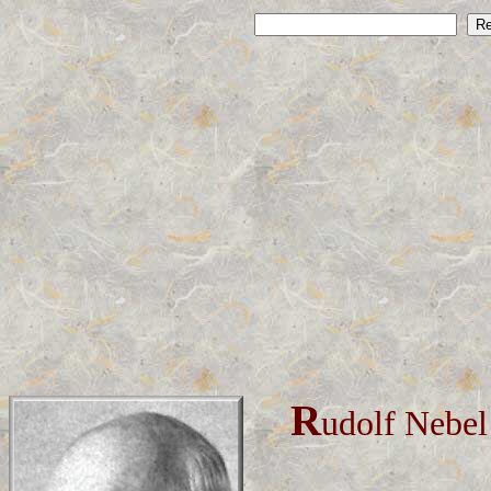
R
udolf Nebel