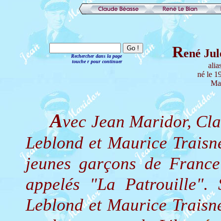
R
ené Ju
Rechercher dans la page
touche r pour continuer
ali
né le 1
Mat
A
vec Jean Maridor, Cl
Leblond et Maurice Traisne
jeunes garçons de France 
appelés "La Patrouille".
Leblond et Maurice Traisne