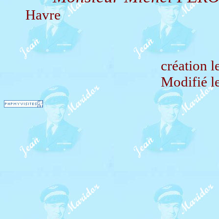
Havre
création 
Modifié l