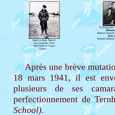
"La Patrouille" 
Debouts 
Maurice Traisnel
Assis 
Roland Leblond -
René Le Bian, Date et
lieu inconnus, hiver
1939/1940 en France
Cliquer ...
Après une brève mutation
18 mars 1941, il est env
plusieurs de ses cama
perfectionnement de Tern
School)
.