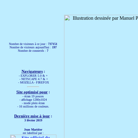
Nombre de visiteurs à ce jour :
737151
Nombre de visiteurs aujourd'hui :
197
Nombre de connectés :
7
Navigateurs
:
-
EXPLORER 5.0 & +
- NETSCAPE 4.7 & +
- MOZILLA - FIREFOX
Site optimisé pour
:
-
écran 19 pouces
- affichage 1280x1024
- mode plein écran
- 16 millions de couleurs.
Dernière mise à jour
:
3 février 2019
Jean Maridor
est labellisé par :