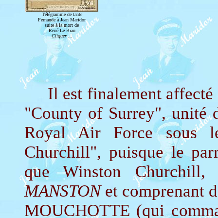
Télégramme de tante
Fernande à Jean Maridor
suite à la mort de
René Le Bian
Cliquer ...
Il est finalement affecté 
"County of Surrey", unité d
Royal Air Force sous 
Churchill", puisque le par
que Winston Churchill, 
MANSTON
et comprenant dé
MOUCHOTTE (qui commande