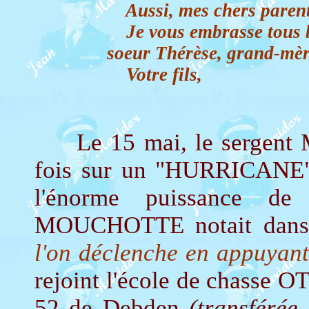
Aussi, mes chers parent
Je vous embrasse tous bi
soeur Thérèse, grand-mère 
Votre fils,
Le 15 mai, le sergen
fois sur un "HURRICANE". 
l'énorme puissance d
MOUCHOTTE notait dans 
l'on déclenche en appuyan
rejoint l'école de chasse 
52 de Debden
(transférée