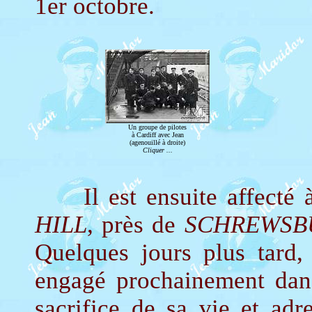
1er octobre.
Un groupe de pilotes
à Cardiff avec Jean
(agenouillé à droite)
Cliquer ...
Il est ensuite affecté à 
HILL
, près de
SCHREWSB
Quelques jours plus tard, 
engagé prochainement dans 
sacrifice de sa vie et adr