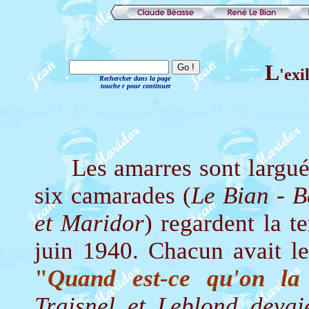
L
'exi
Rechercher dans la page
touche r pour continuer
Les amarres sont larguées 
six camarades (
Le Bian - B
et Maridor
) regardent la t
juin 1940. Chacun avait le
"
Quand est-ce qu'on la
Traisnel et Leblond devaie