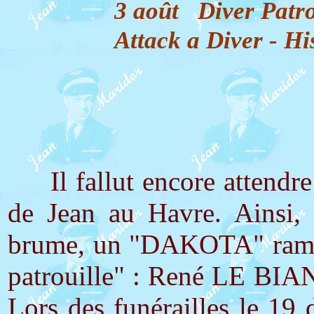
3 août Diver Patr
Attack a Diver - Hi
Crashed 
Certif
H. DE
Il fallut encore attendre 
de Jean au Havre. Ainsi, 
brume, un "DAKOTA" ramena
patrouille" : René LE BIAN
Lors des funérailles le 19 