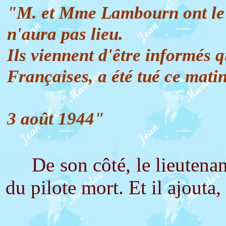
"M. et Mme Lambourn ont le re
n'aura pas lieu.
Ils viennent d'être informés 
Françaises, a été tué ce matin
3 août 1944"
De son côté, le lieutenan
du pilote mort. Et il ajouta,