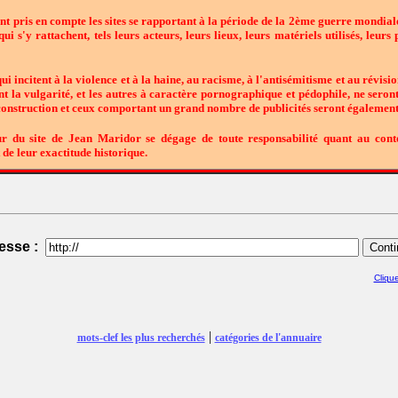
 pris en compte les sites se rapportant à la période de la 2ème guerre mondiale 
i s'y rattachent, tels leurs acteurs, leurs lieux, leurs matériels utilisés, leurs
i incitent à la violence et à la haine, au racisme, à l'antisémitisme et au révisi
t la vulgarité, et les autres à caractère pornographique et pédophile, ne seront
 construction et ceux comportant un grand nombre de publicités seront également
 site de Jean Maridor se dégage de toute responsabilité quant au conte
 de leur exactitude historique.
esse :
Clique
|
mots-clef les plus recherchés
catégories de l'annuaire