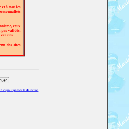
et à tous les
 personnalités
onnisme, ceux
 pas validés.
 écartés.
nu des sites
z ici pour passer la détection