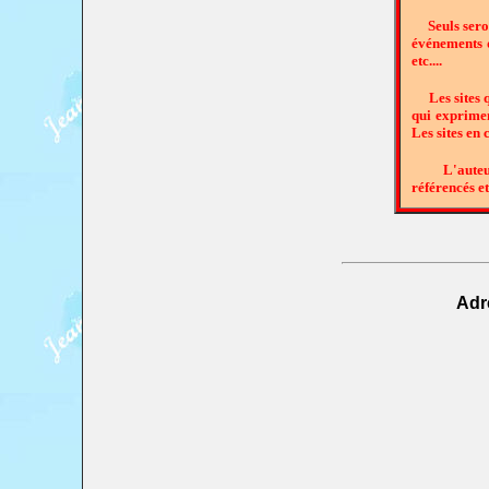
Seuls seront
événements qu
etc....
Les sites qu
qui exprimen
Les sites en
L'auteur du
référencés et
Adr