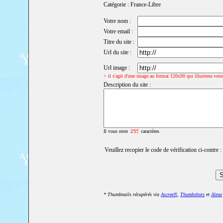
Catégorie : France-Libre
Votre nom :
Votre email :
Titre du site :
Url du site :
Url image :
> il s'agit d'une image au format 120x90 qui illustrera votre
Description du site :
Il vous reste
caractères
Veuillez recopier le code de vérification ci-contre :
* Thumbnails récupérés via
AscreeN
,
Thumbshots
et
Alexa