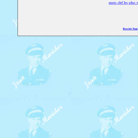
mots-clef les plus 
Rewrite You